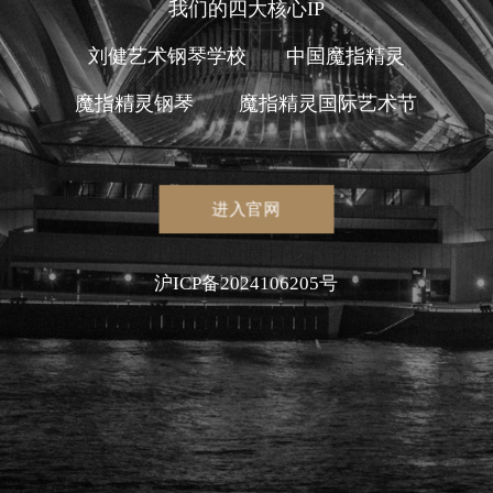
我们的四大核心IP
刘健艺术钢琴学校 中国魔指精灵
魔指精灵钢琴 魔指精灵国际艺术节
进入官网
沪ICP备2024106205号